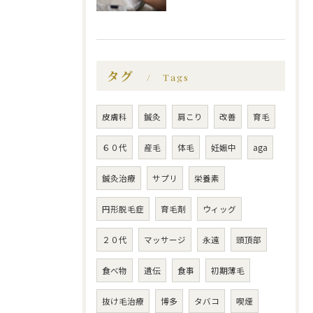
タグ
Tags
皮膚科
鍼灸
肩こり
改善
育毛
６０代
産毛
体毛
妊娠中
aga
鍼灸治療
サプリ
栄養素
円形脱毛症
育毛剤
ウィッグ
２０代
マッサージ
永遠
頭頂部
食べ物
遺伝
食事
初期薄毛
抜け毛治療
博多
タバコ
喫煙