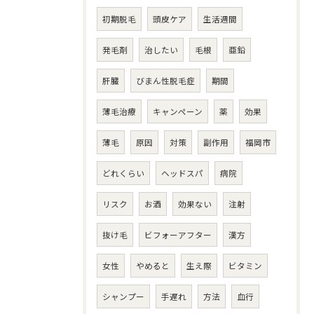
初期脱毛
頭皮ケア
生活週間
発毛剤
治したい
毛根
亜鉛
肝臓
びまん性脱毛症
期間
薄毛治療
キャンペーン
薬
効果
薄毛
原因
対策
副作用
福岡市
どれくらい
ヘッドスパ
病院
リスク
お酒
効果ない
注射
抜け毛
ビフォーアフター
漢方
女性
やめると
生え際
ビタミン
シャンプー
手遅れ
方法
血行