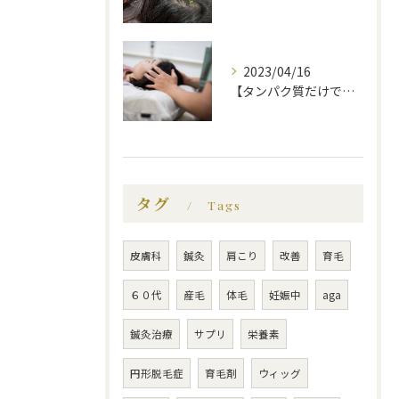
2023/04/16
【タンパク質だけでは不十分！？薄毛にいい食べ物】福岡市で薄毛治療｜福岡薄毛専門鍼灸センター
タグ
Tags
皮膚科
鍼灸
肩こり
改善
育毛
６０代
産毛
体毛
妊娠中
aga
鍼灸治療
サプリ
栄養素
円形脱毛症
育毛剤
ウィッグ