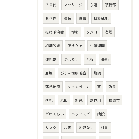
２０代
マッサージ
永遠
頭頂部
食べ物
遺伝
食事
初期薄毛
抜け毛治療
博多
タバコ
喫煙
初期脱毛
頭皮ケア
生活週間
発毛剤
治したい
毛根
亜鉛
肝臓
びまん性脱毛症
期間
薄毛治療
キャンペーン
薬
効果
薄毛
原因
対策
副作用
福岡市
どれくらい
ヘッドスパ
病院
リスク
お酒
効果ない
注射