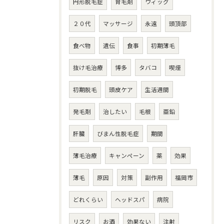
円形脱毛症
育毛剤
ウィッグ
２０代
マッサージ
永遠
頭頂部
食べ物
遺伝
食事
初期薄毛
抜け毛治療
博多
タバコ
喫煙
初期脱毛
頭皮ケア
生活週間
発毛剤
治したい
毛根
亜鉛
肝臓
びまん性脱毛症
期間
薄毛治療
キャンペーン
薬
効果
薄毛
原因
対策
副作用
福岡市
どれくらい
ヘッドスパ
病院
リスク
お酒
効果ない
注射