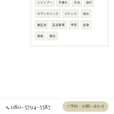
シャンプー
手遅れ
方法
血行
カウンセリング
ストレス
悩み
食生活
生活習慣
予防
全身
産後
増毛
080-5794-5587
ご予約・お問い合わせ