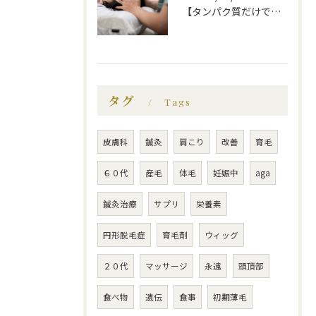
【タンパク質だけでは不十分！？薄毛にいい食べ物】福岡市で薄毛治療｜福岡薄毛専門鍼灸センター
タグ
Tags
皮膚科
鍼灸
肩こり
改善
育毛
６０代
産毛
体毛
妊娠中
aga
鍼灸治療
サプリ
栄養素
円形脱毛症
育毛剤
ウィッグ
２０代
マッサージ
永遠
頭頂部
食べ物
遺伝
食事
初期薄毛