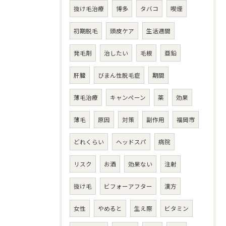
抜け毛治療
博多
タバコ
喫煙
初期脱毛
頭皮ケア
生活週間
発毛剤
治したい
毛根
亜鉛
肝臓
びまん性脱毛症
期間
薄毛治療
キャンペーン
薬
効果
薄毛
原因
対策
副作用
福岡市
どれくらい
ヘッドスパ
病院
リスク
お酒
効果ない
注射
抜け毛
ビフォーアフター
漢方
女性
やめると
生え際
ビタミン