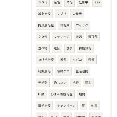
６０代
産毛
体毛
妊娠中
aga
鍼灸治療
サプリ
栄養素
円形脱毛症
育毛剤
ウィッグ
２０代
マッサージ
永遠
頭頂部
食べ物
遺伝
食事
初期薄毛
抜け毛治療
博多
タバコ
喫煙
初期脱毛
頭皮ケア
生活週間
発毛剤
治したい
毛根
亜鉛
肝臓
びまん性脱毛症
期間
薄毛治療
キャンペーン
薬
効果