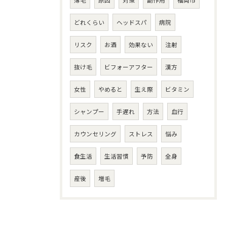
薄毛
原因
対策
副作用
福岡市
どれくらい
ヘッドスパ
病院
リスク
お酒
効果ない
注射
抜け毛
ビフォーアフター
漢方
女性
やめると
生え際
ビタミン
シャンプー
手遅れ
方法
血行
カウンセリング
ストレス
悩み
食生活
生活習慣
予防
全身
産後
増毛