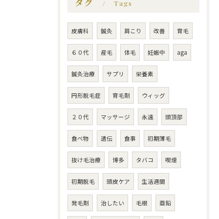
タグ
Tags
皮膚科
鍼灸
肩こり
改善
育毛
６０代
産毛
体毛
妊娠中
aga
鍼灸治療
サプリ
栄養素
円形脱毛症
育毛剤
ウィッグ
２０代
マッサージ
永遠
頭頂部
食べ物
遺伝
食事
初期薄毛
抜け毛治療
博多
タバコ
喫煙
初期脱毛
頭皮ケア
生活週間
発毛剤
治したい
毛根
亜鉛