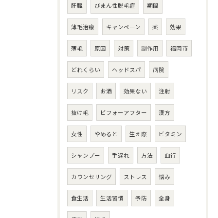
肝臓
びまん性脱毛症
期間
薄毛治療
キャンペーン
薬
効果
薄毛
原因
対策
副作用
福岡市
どれくらい
ヘッドスパ
病院
リスク
お酒
効果ない
注射
抜け毛
ビフォーアフター
漢方
女性
やめると
生え際
ビタミン
シャンプー
手遅れ
方法
血行
カウンセリング
ストレス
悩み
食生活
生活習慣
予防
全身