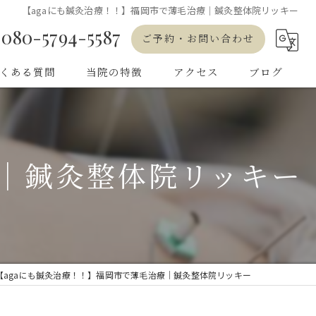
【agaにも鍼灸治療！！】福岡市で薄毛治療｜鍼灸整体院リッキー
080-5794-5587
ご予約・お問い合わせ
くある質問
当院の特徴
アクセス
ブログ
発毛
育毛
療｜鍼灸整体院リッキー
女性
鍼灸
専門店
【agaにも鍼灸治療！！】福岡市で薄毛治療｜鍼灸整体院リッキー