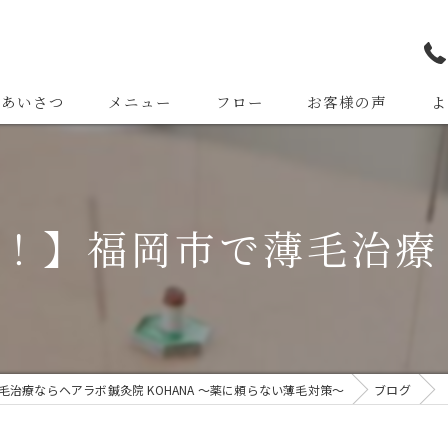
長あいさつ
メニュー
フロー
お客様の声
よ
！！】福岡市で薄毛治
毛治療ならヘアラボ鍼灸院 KOHANA 〜薬に頼らない薄毛対策〜
ブログ