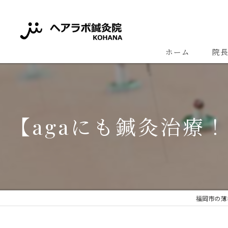
ホーム
院
【agaにも鍼灸治療
福岡市の薄