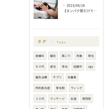
2023/04/16
【タンパク質だけでは不十分！？薄毛にいい食べ物】福岡市で薄毛治療｜福岡薄毛専門鍼灸センター
タグ
Tags
皮膚科
鍼灸
肩こり
改善
育毛
６０代
産毛
体毛
妊娠中
aga
鍼灸治療
サプリ
栄養素
円形脱毛症
育毛剤
ウィッグ
２０代
マッサージ
永遠
頭頂部