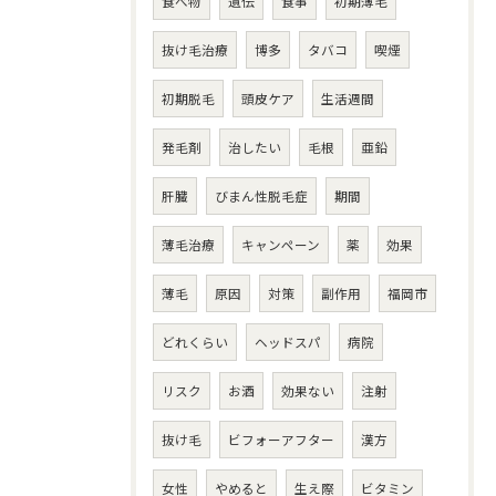
食べ物
遺伝
食事
初期薄毛
抜け毛治療
博多
タバコ
喫煙
初期脱毛
頭皮ケア
生活週間
発毛剤
治したい
毛根
亜鉛
肝臓
びまん性脱毛症
期間
薄毛治療
キャンペーン
薬
効果
薄毛
原因
対策
副作用
福岡市
どれくらい
ヘッドスパ
病院
リスク
お酒
効果ない
注射
抜け毛
ビフォーアフター
漢方
女性
やめると
生え際
ビタミン