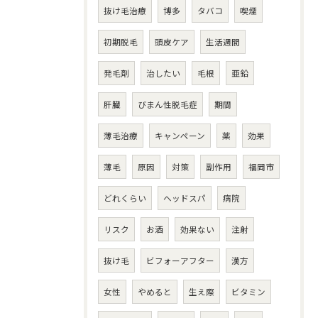
抜け毛治療
博多
タバコ
喫煙
初期脱毛
頭皮ケア
生活週間
発毛剤
治したい
毛根
亜鉛
肝臓
びまん性脱毛症
期間
薄毛治療
キャンペーン
薬
効果
薄毛
原因
対策
副作用
福岡市
どれくらい
ヘッドスパ
病院
リスク
お酒
効果ない
注射
抜け毛
ビフォーアフター
漢方
女性
やめると
生え際
ビタミン