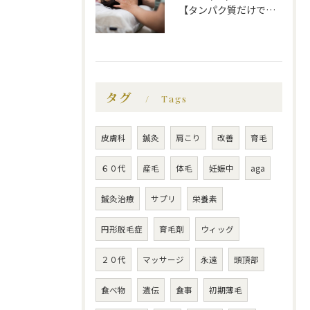
【タンパク質だけでは不十分！？薄毛にいい食べ物】福岡市で薄毛治療｜福岡薄毛専門鍼灸センター
タグ
Tags
皮膚科
鍼灸
肩こり
改善
育毛
６０代
産毛
体毛
妊娠中
aga
鍼灸治療
サプリ
栄養素
円形脱毛症
育毛剤
ウィッグ
２０代
マッサージ
永遠
頭頂部
食べ物
遺伝
食事
初期薄毛