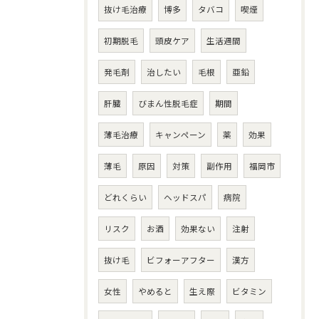
抜け毛治療
博多
タバコ
喫煙
初期脱毛
頭皮ケア
生活週間
発毛剤
治したい
毛根
亜鉛
肝臓
びまん性脱毛症
期間
薄毛治療
キャンペーン
薬
効果
薄毛
原因
対策
副作用
福岡市
どれくらい
ヘッドスパ
病院
リスク
お酒
効果ない
注射
抜け毛
ビフォーアフター
漢方
女性
やめると
生え際
ビタミン