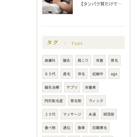
【タンパク質だけでは不十分！？薄毛にいい食べ物】福岡市で薄毛治療｜福岡薄毛専門鍼灸センター
タグ
Tags
皮膚科
鍼灸
肩こり
改善
育毛
６０代
産毛
体毛
妊娠中
aga
鍼灸治療
サプリ
栄養素
円形脱毛症
育毛剤
ウィッグ
２０代
マッサージ
永遠
頭頂部
食べ物
遺伝
食事
初期薄毛