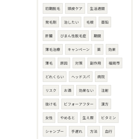
初期脱毛
頭皮ケア
生活週間
発毛剤
治したい
毛根
亜鉛
肝臓
びまん性脱毛症
期間
薄毛治療
キャンペーン
薬
効果
薄毛
原因
対策
副作用
福岡市
どれくらい
ヘッドスパ
病院
リスク
お酒
効果ない
注射
抜け毛
ビフォーアフター
漢方
女性
やめると
生え際
ビタミン
シャンプー
手遅れ
方法
血行