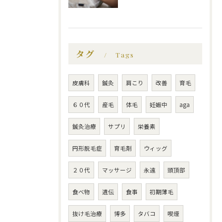
タグ
Tags
皮膚科
鍼灸
肩こり
改善
育毛
６０代
産毛
体毛
妊娠中
aga
鍼灸治療
サプリ
栄養素
円形脱毛症
育毛剤
ウィッグ
２０代
マッサージ
永遠
頭頂部
食べ物
遺伝
食事
初期薄毛
抜け毛治療
博多
タバコ
喫煙