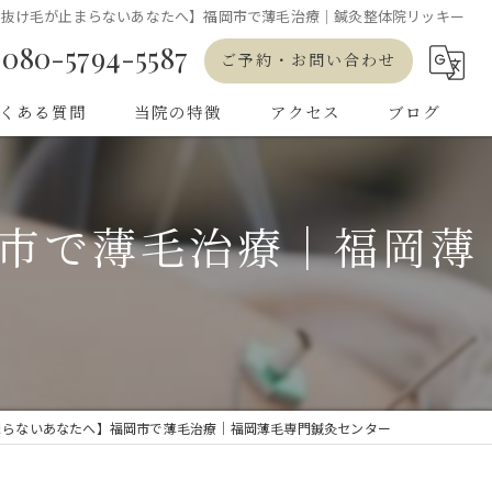
、抜け毛が止まらないあなたへ】福岡市で薄毛治療｜鍼灸整体院リッキー
080-5794-5587
ご予約・お問い合わせ
くある質問
当院の特徴
アクセス
ブログ
発毛
市で薄毛治療｜福岡薄
育毛
女性
鍼灸
専門店
まらないあなたへ】福岡市で薄毛治療｜福岡薄毛専門鍼灸センター