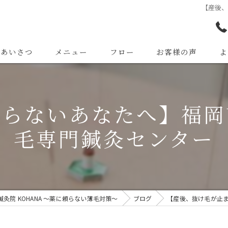
【産後
長あいさつ
メニュー
フロー
お客様の声
よ
まらないあなたへ】福岡
毛専門鍼灸センター
灸院 KOHANA 〜薬に頼らない薄毛対策〜
ブログ
【産後、抜け毛が止